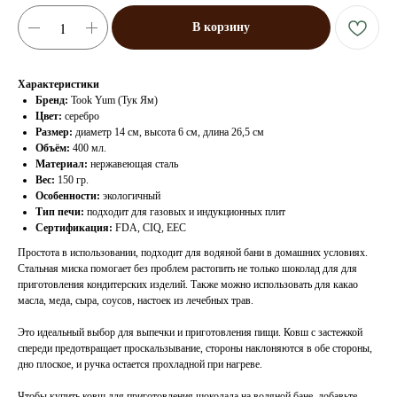
В корзину
Характеристики
Бренд:
Took Yum (Тук Ям)
Цвет:
серебро
Размер:
диаметр 14 см, высота 6 см, длина 26,5 см
Объём:
400 мл.
Материал:
нержавеющая сталь
Вес:
150 гр.
Особенности:
экологичный
Тип печи:
подходит для газовых и индукционных плит
Сертификация:
FDA, CIQ, EEC
Простота в использовании, подходит для водяной бани в домашних условиях.
Стальная миска помогает без проблем растопить не только шоколад для для
приготовления кондитерских изделий. Также можно использовать для какао
масла, меда, сыра, соусов, настоек из лечебных трав.
Это идеальный выбор для выпечки и приготовления пищи. Ковш с застежкой
спереди предотвращает проскальзывание, стороны наклоняются в обе стороны,
дно плоское, и ручка остается прохладной при нагреве.
Чтобы купить ковш для приготовления шоколада на водяной бане, добавьте