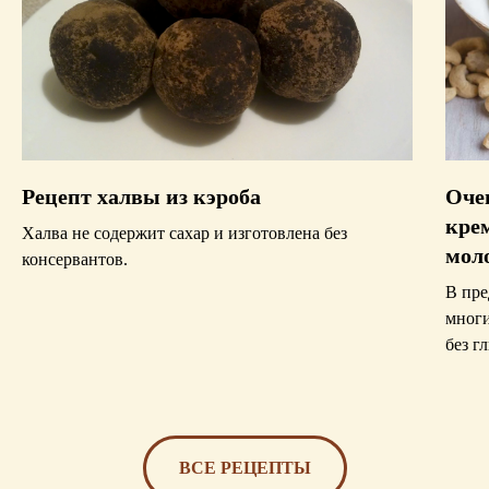
Рецепт халвы из кэроба
Оче
крем
Халва не содержит сахар и изготовлена без
мол
консервантов.
В пре
многи
без г
ВСЕ РЕЦЕПТЫ