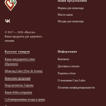
Наши предложения
Формы для шоколада
Масло какао
Молды для шоколада
© 2017 — 2026 «Вкусло»
Какао продукты для здорового
питания
Каталог товаров
Информация
Какао ингредиенты Luker
Контакты
(Премиум)
Доставка и оплата
Шоколад Luker (Finо de Aroma)
Рецепты и блог
Кокосовая продукция
О компании Casa Luker
Подсластители, Сиропы
Политика конфиденциальности
Какао бобы и порошок
Сублимированные ягоды и травы